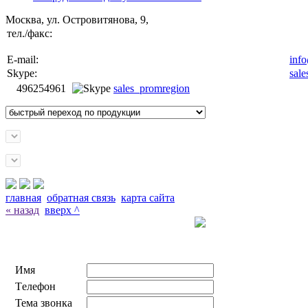
Москва, ул. Островитянова, 9,
тел./факс:
E-mail:
inf
Skype:
sal
496254961
sales_promregion
главная
обратная связь
карта сайта
« назад
вверх ^
Заказать звонок с сайта
Имя
Tелефон
Тема звонка