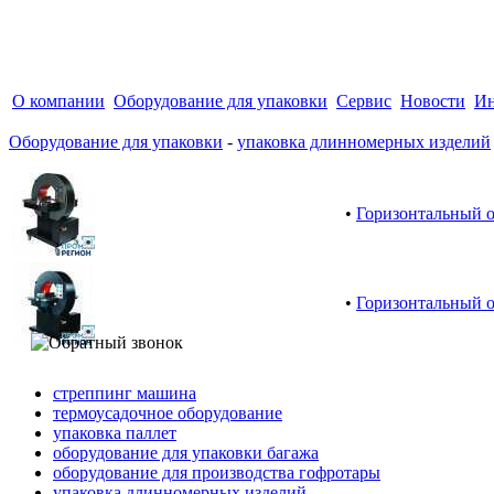
О компании
Оборудование для упаковки
Сервис
Новости
Ин
Оборудование для упаковки
-
упаковка длинномерных изделий
•
Горизонтальный 
•
Горизонтальный 
стреппинг машина
термоусадочное оборудование
упаковка паллет
оборудование для упаковки багажа
оборудование для производства гофротары
упаковка длинномерных изделий