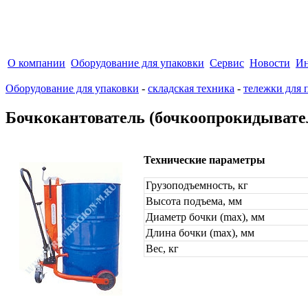
О компании
Оборудование для упаковки
Сервис
Новости
Ин
Оборудование для упаковки
-
складская техника
-
тележки для 
Бочкокантователь (бочкоопрокидывате
Технические параметры
Грузоподъемность, кг
Высота подъема, мм
Диаметр бочки (max), мм
Длина бочки (max), мм
Вес, кг