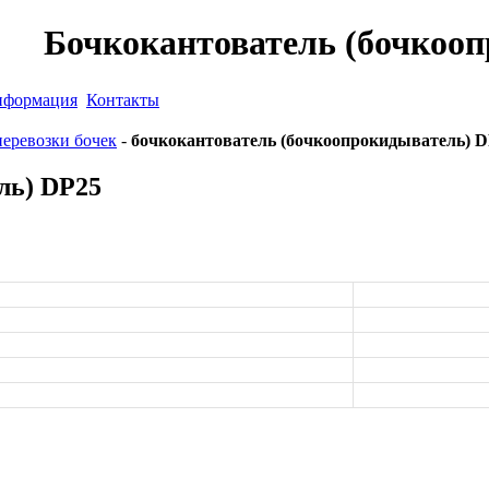
Бочкокантователь (бочкоо
формация
Контакты
перевозки бочек
-
бочкокантователь (бочкоопрокидыватель) 
ль) DP25