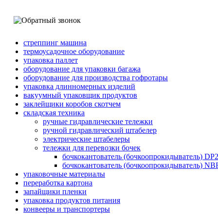
стреппинг машина
термоусадочное оборудование
упаковка паллет
оборудование для упаковки багажа
оборудование для производства гофротары
упаковка длинномерных изделий
вакуумный упаковщик продуктов
заклейщики коробов скотчем
складская техника
ручные гидравлические тележки
ручной гидравлический штабелер
электрические штабелеры
тележки для перевозки бочек
бочкокантователь (бочкоопрокидыватель) DP
бочкокантователь (бочкоопрокидыватель) NB
упаковочные материалы
переработка картона
запайщики пленки
упаковка продуктов питания
конвееры и транспортеры