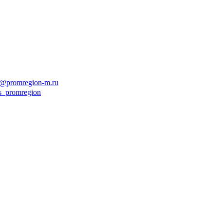
o@promregion-m.ru
es_promregion