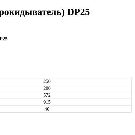
прокидыватель) DP25
DP25
250
280
572
915
40