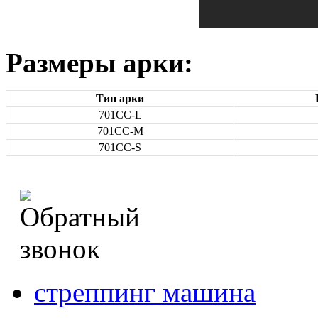
Размеры арки:
Тип арки
701СС-L
701СС-M
701СС-S
стреппинг машина