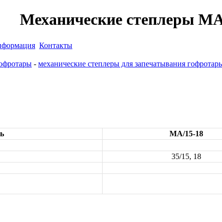
Механические степлеры МА/
формация
Контакты
гофротары
-
механические степлеры для запечатывания гофротар
ь
МА/15-18
35/15, 18