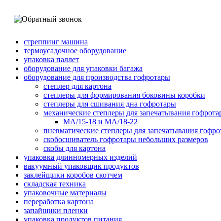
стреппинг машина
термоусадочное оборудование
упаковка паллет
оборудование для упаковки багажа
оборудование для производства гофротары
степлер для картона
степлеры для формирования боковины коробки
степлеры для сшивания дна гофротары
механические степлеры для запечатывания гофрота
МА/15-18 и МА/18-22
пневматические степлеры для запечатывания гофр
скобосшиватель гофротары небольших размеров
скобы для картона
упаковка длинномерных изделий
вакуумный упаковщик продуктов
заклейщики коробов скотчем
складская техника
упаковочные материалы
переработка картона
запайщики пленки
упаковка продуктов питания